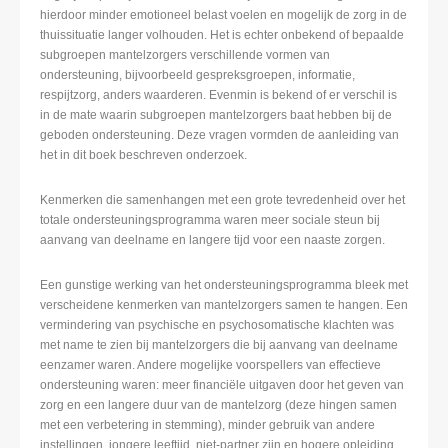
hierdoor minder emotioneel belast voelen en mogelijk de zorg in de
thuissituatie langer volhouden. Het is echter onbekend of bepaalde
subgroepen mantelzorgers verschillende vormen van
ondersteuning, bijvoorbeeld gespreksgroepen, informatie,
respijtzorg, anders waarderen. Evenmin is bekend of er verschil is
in de mate waarin subgroepen mantelzorgers baat hebben bij de
geboden ondersteuning. Deze vragen vormden de aanleiding van
het in dit boek beschreven onderzoek.
Kenmerken die samenhangen met een grote tevredenheid over het
totale ondersteuningsprogramma waren meer sociale steun bij
aanvang van deelname en langere tijd voor een naaste zorgen.
Een gunstige werking van het ondersteuningsprogramma bleek met
verscheidene kenmerken van mantelzorgers samen te hangen. Een
vermindering van psychische en psychosomatische klachten was
met name te zien bij mantelzorgers die bij aanvang van deelname
eenzamer waren. Andere mogelijke voorspellers van effectieve
ondersteuning waren: meer financiële uitgaven door het geven van
zorg en een langere duur van de mantelzorg (deze hingen samen
met een verbetering in stemming), minder gebruik van andere
instellingen, jongere leeftijd, niet-partner zijn en hogere opleiding