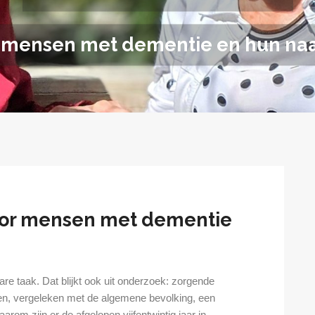
 mensen met dementie en hun na
oor mensen met dementie
e taak. Dat blijkt ook uit onderzoek: zorgende
n, vergeleken met de algemene bevolking, een
om zijn er de afgelopen vijfentwintig jaar in