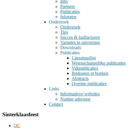
Info
Partners
Publicaties
Inloggen
Onderzoek
Onderzoek
Tips
Succes & faalfactoren
Variaties in uitvoering
Downloads
Publicaties
Literatuurlijst
Wetenschappelijke publicaties
Vakpublicaties
Bijdragen in boeken
Abstracts
Overige publicaties
Links
Informatieve websites
Nuttige adressen
Contact
Sinterklaasfeest
OC