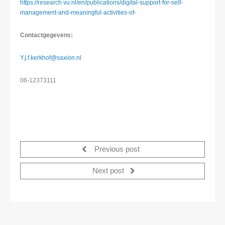
https://research.vu.nl/en/publications/digital-support-for-self-
management-and-meaningful-activities-of-
Contactgegevens:
Y.j.f.kerkhof@saxion.nl
06-12373111
Previous post
Next post