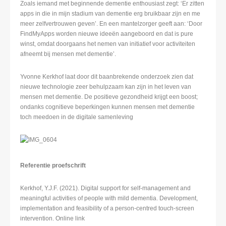
Zoals iemand met beginnende dementie enthousiast zegt: ‘Er zitten
apps in die in mijn stadium van dementie erg bruikbaar zijn en me
meer zelfvertrouwen geven’. En een mantelzorger geeft aan: ‘Door
FindMyApps worden nieuwe ideeën aangeboord en dat is pure
winst, omdat doorgaans het nemen van initiatief voor activiteiten
afneemt bij mensen met dementie’.
Yvonne Kerkhof laat door dit baanbrekende onderzoek zien dat
nieuwe technologie zeer behulpzaam kan zijn in het leven van
mensen met dementie. De positieve gezondheid krijgt een boost;
ondanks cognitieve beperkingen kunnen mensen met dementie
toch meedoen in de digitale samenleving
Referentie proefschrift
Kerkhof, Y.J.F. (2021). Digital support for self-management and
meaningful activities of people with mild dementia. Development,
implementation and feasibility of a person-centred touch-screen
intervention. Online link