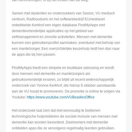
van herinneringen, of bij het vinden van de weg.
Samen met studenten en onderzoekers van Saxion, VU medisch
centrum, Radboudumc en het softwarebedrijf EUmedianet
ontwikkelde Kerkhof een eigen database FindMyApps met
dementievriendelijke applicaties op het gebied van
zelfmanagement en zinvolle activiteiten. Mensen met dementie
kunnen een gebruikersprofiel aanmaken, eventueel met behulp van
een mantelzorger. Een overzichtelijke keuzehulp leidt hen dan naar
de apps die bij hen passen.
FindMyApps biedt een simpele en bruikbare oplossing en wordt
door mensen met dementie en mantelzorgers als
gebruiksvriendelijk ervaren, zo blijkt uit recent wetenschappelijk
onderzoek van Yvonne Kerkhof, die hierop 8 oktober aanstaande
aan de VU hoopt te promoveren. De promotie is online te volgen via
Youtube:
https://www.youtube.com/VUBeadlesOffice
Het onderzoek laat zien dat met eenvoudig te bedienen
technologische hulpmiddelen de sociale inclusie van mensen met
dementie kan worden bevorderd. Deelnemers met dementie
ontdekten apps die ze vervolgens regelmatig leerden gebruiken.