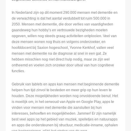
In Nederland zijn op dit moment 290.000 mensen met dementie en
de verwachting is dat het aantal verdubbelt tot ruim 500.000 in
2050. Mensen met dementie, die door verlies van vaardigheden
gaandeweg hun hobby’s en vertrouwde bezigheden moeten
opgeven, willen nog steeds graag activiteiten ontplooien. Veel van
deze mensen wonen nog thuis en volgens onderzoeker, en
hoofddocent bij Saxion hogeschool, Yvonne Kerkhof, vallen veel
mensen met dementie na de diagnose al snel in een gat. Ze
hebben misschien nog niet direct hulp nodig, maar ze zijn wel
ontheemd en voelen zich onzeker door uitval van hun cognitieve
functies.
Gebruik van tablets en apps kan mensen met beginnende dementie
helpen hun tijd zinvol te besteden en meer grip op hun leven te
houden. Deze mogelijkheden worden nog onvoldoende benut. Het
is moeilijk om, in het oerwoud van Apple en Google Play, apps te
vinden voor mensen met dementie die aansluiten bij hun
interesses, behoeften en mogelijkheden. Jammer! Er zijn namelijk
best veel apps op het gebied van muziek, spelletjes en natuurapps
en apps die ondersteunen bij structuur, medicatie-inname, ophalen