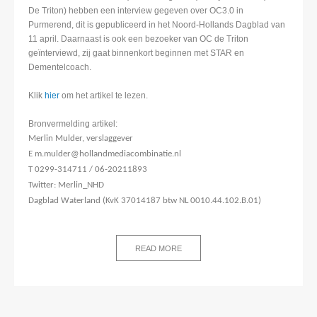
De Triton) hebben een interview gegeven over OC3.0 in
Purmerend, dit is gepubliceerd in het Noord-Hollands Dagblad van
11 april. Daarnaast is ook een bezoeker van OC de Triton
geïnterviewd, zij gaat binnenkort beginnen met STAR en
Dementelcoach.
Klik
hier
om het artikel te lezen.
Bronvermelding artikel:
Merlin Mulder, v
erslaggever
E m.mulder@hollandmediacombinatie.nl
T 0299-314711 / 06-20211893
Twitter: Merlin_NHD
Dagblad Waterland (
KvK 37014187 btw NL 0010.44.102.B.01)
READ MORE