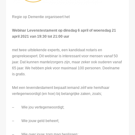
Regie op Dementie organiseert het
Webinar Levenstestament
op
dinsdag 6 april of woensdag 21
april 2021 van 19:30 tot 21:00 uur
met twee uitstekende experts, een kandidaat notaris en
gespreksexpert. Dit webinar is interessant voor mensen vanaf 50
jaar. Dat kunnen mantelzorgers zijn, maar zeker ook ouderen vanaf
65 jaar. We hebben plek voor maximaal 100 personen. Deelname
is gratis.
Met een levenstestament bepaalt iemand zélf wie hem/haar
vertegenwoordigt (en hoe) bij belangrijke zaken, zoals;
– Wie jou vertegenwoordigt;
– Wie jouw geld beheert;
– Wie over jouw zorg mag beslissen;