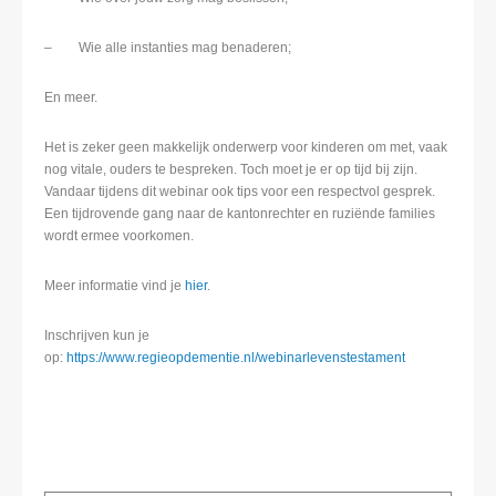
– Wie alle instanties mag benaderen;
En meer.
Het is zeker geen makkelijk onderwerp voor kinderen om met, vaak
nog vitale, ouders te bespreken. Toch moet je er op tijd bij zijn.
Vandaar tijdens dit webinar ook tips voor een respectvol gesprek.
Een tijdrovende gang naar de kantonrechter en ruziënde families
wordt ermee voorkomen.
Meer informatie vind je
hier
.
Inschrijven kun je
op:
https://www.regieopdementie.nl/webinarlevenstestament