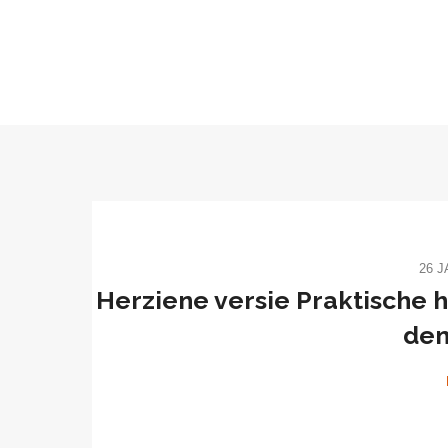
26 J
Herziene versie Praktische h
dem