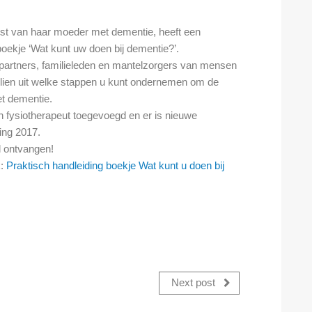
est van haar moeder met dementie, heeft een
boekje ‘Wat kunt uw doen bij dementie?’.
r partners, familieleden en mantelzorgers van mensen
lien uit welke stappen u kunt ondernemen om de
et dementie.
en fysiotherapeut toegevoegd en er is nieuwe
ing 2017.
l ontvangen!
k:
Praktisch handleiding boekje Wat kunt u doen bij
Next post