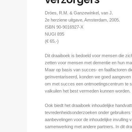
Dröes, R.M. & Ganzewinkel, van J.
2e herziene uitgave, Amsterdam, 2005.
ISBN 90-9016927-X
NUGI 895
(€ 65,-)
Dit draaiboek is bedoeld voor mensen die zi
zetten voor mensen met dementie en hun mantel
Maar op basis van succes- en faalfactoren die
geïnventariseerd, konden we goed aangeven
om met succes een ontmoetingscentrum te sta
valkuilen het best vermeden kunnen worden.
Ook biedt het draaiboek inhoudelijke handvat
tevredenheidsonderzoeken onder gebruikers 
aanbevelingen voor de inhoudelijke invulling v
samenwerking met andere partners. In dit dra