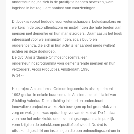
ondersteuning, na zich in de praktijk te hebben bewezen, werd
ingebed in het reguliere aanbod van voorzieningen.
Dit boek is vooral bedoeld voor wetenschappers, beleidsmakers en
werkers in de gezondheidszorg en instellingen die hulp bieden aan
mensen met dementie en hun mantelzorgers. Daarnaast is het boek
interessant voor welzijnsinstellingen, zoals buurt- en
ouderencentra, die zich in hun activiteitenaanbod mede (willen)
richten op deze doelgroep.
De dvd ‘Amsterdamse Ontmoetingscentra; een
ondersteuningsprogramma voor dementerende mensen en hun
verzorgers’. Arcos Producties, Amsterdam, 1996.
(€ 34,-)
Het project Amsterdamse Ontmoetingscentra is als experiment in
1993 gestart in enkele buurtcentra in Amsterdam op initiatief van
Stichting Valerius. Deze stichting initieert en ondersteunt
innovatieve projecten welke zich bewegen op het grensvlak van
zorg en welzijn en was opdrachtgever van deze dvd. De film laat
zien hoe het ontwikkelde ondersteuningsprogramma in praktijk
vorm krijgt en de betrokkenen positief beïnvloed. De dvd is
uitstekend geschikt om instellingen die een ontmoetingscentrum in