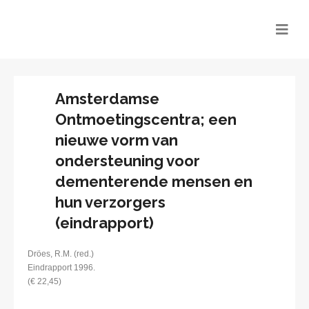
Amsterdamse
Ontmoetingscentra; een
nieuwe vorm van
ondersteuning voor
dementerende mensen en
hun verzorgers
(eindrapport)
Dröes, R.M. (red.)
Eindrapport 1996.
(€ 22,45)